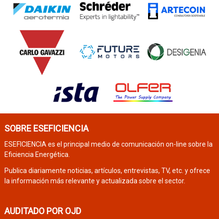
SOBRE ESEFICIENCIA
ESEFICIENCIA es el principal medio de comunicación on-line sobre la
Eficiencia Energética.
Publica diariamente noticias, artículos, entrevistas, TV, etc. y ofrece
la información más relevante y actualizada sobre el sector.
AUDITADO POR OJD