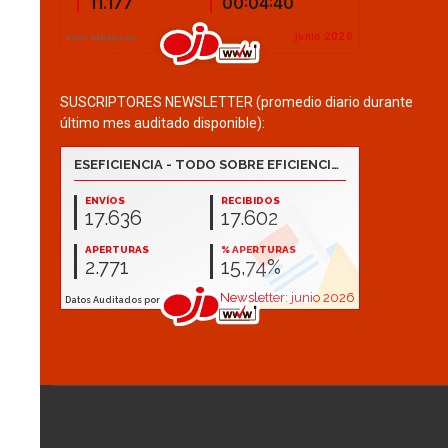
SUSCRIPTORES NEWSLETTER (promedio diario durante
último mes auditado disponible):