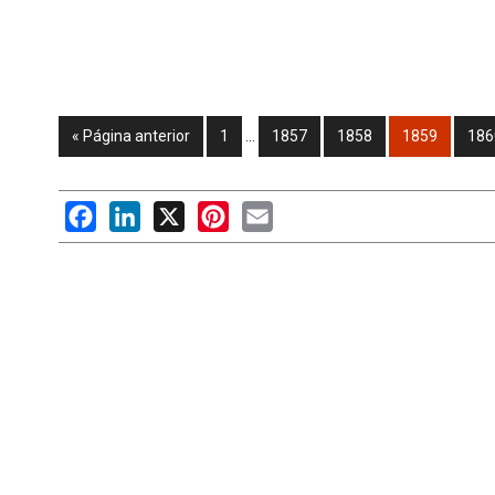
« Página anterior
1
…
1857
1858
1859
186
Facebook
LinkedIn
X
Pinterest
Email