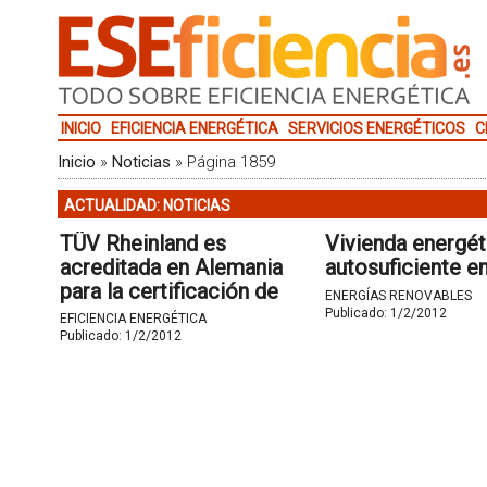
INICIO
EFICIENCIA ENERGÉTICA
SERVICIOS ENERGÉTICOS
C
Inicio
»
Noticias
»
Página 1859
ACTUALIDAD: NOTICIAS
TÜV Rheinland es
Vivienda energé
acreditada en Alemania
autosuficiente e
para la certificación de
ENERGÍAS RENOVABLES
sistemas de gestión
Publicado:
1/2/2012
EFICIENCIA ENERGÉTICA
energética según la norma
Publicado:
1/2/2012
ISO 50001.