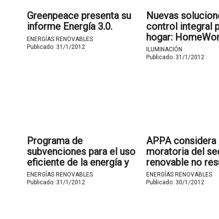
Greenpeace presenta su
Nuevas solucion
informe Energía 3.0.
control integral 
hogar: HomeWor
ENERGÍAS RENOVABLES
Lutron.
Publicado:
31/1/2012
ILUMINACIÓN
Publicado:
31/1/2012
Programa de
APPA considera 
subvenciones para el uso
moratoria del se
eficiente de la energía y
renovable no res
aprovechamiento de las
grave problema d
ENERGÍAS RENOVABLES
ENERGÍAS RENOVABLES
energías renovables del
tarifario.
Publicado:
31/1/2012
Publicado:
30/1/2012
Gobierno de Aragón.