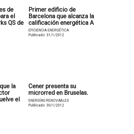
es de
Primer edificio de
para el
Barcelona que alcanza la
ks QS de
calificación energética A
EFICIENCIA ENERGÉTICA
Publicado:
31/1/2012
que la
Cener presenta su
ctor
microrred en Bruselas.
uelve el
ENERGÍAS RENOVABLES
el déficit
Publicado:
30/1/2012