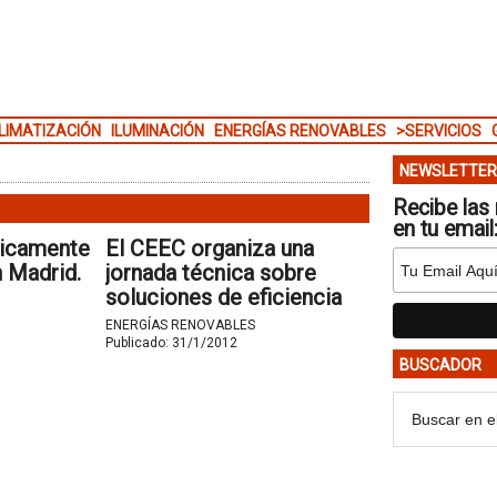
LIMATIZACIÓN
ILUMINACIÓN
ENERGÍAS RENOVABLES
>SERVICIOS
NEWSLETTER
Recibe las 
en tu email
ticamente
El CEEC organiza una
n Madrid.
jornada técnica sobre
soluciones de eficiencia
energética en
ENERGÍAS RENOVABLES
supermercados y
Publicado:
31/1/2012
BUSCADOR
superficies Comerciales.