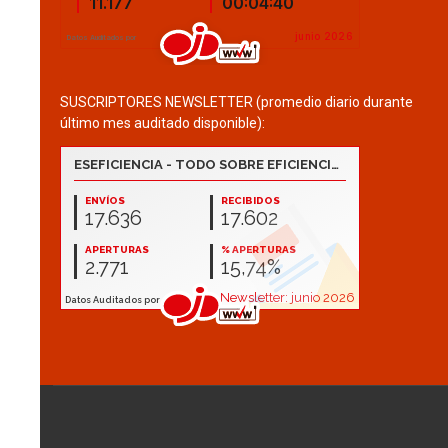
SUSCRIPTORES NEWSLETTER (promedio diario durante
último mes auditado disponible):