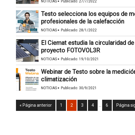
·
NOTICIAS
Publicado:
27/7/2022
Testo selecciona los equipos de m
profesionales de la calefacción
·
NOTICIAS
Publicado:
28/1/2022
El Ciemat estudia la circularidad d
proyecto FOTOVOL3R
·
NOTICIAS
Publicado:
19/10/2021
Webinar de Testo sobre la medición
climatización
·
NOTICIAS
Publicado:
30/9/2021
« Página anterior
1
2
3
4
…
6
Página si