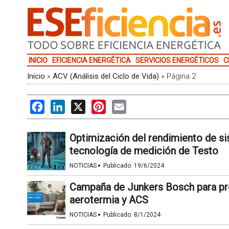
INICIO
EFICIENCIA ENERGÉTICA
SERVICIOS ENERGÉTICOS
C
Inicio
»
ACV (Análisis del Ciclo de Vida)
»
Página 2
Facebook
LinkedIn
X
Pinterest
Email
Optimización del rendimiento de si
tecnología de medición de Testo
·
NOTICIAS
Publicado:
19/6/2024
Campaña de Junkers Bosch para pro
aerotermia y ACS
·
NOTICIAS
Publicado:
8/1/2024