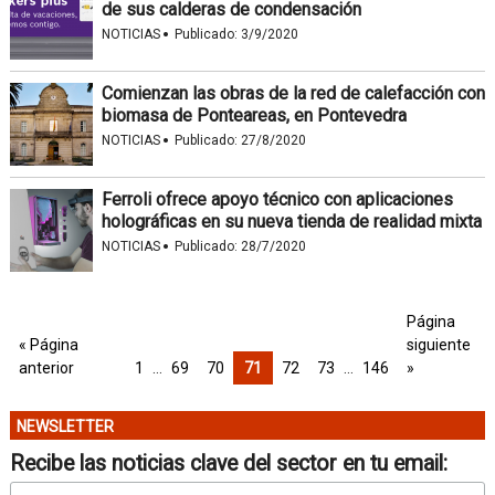
de sus calderas de condensación
·
NOTICIAS
Publicado:
3/9/2020
Comienzan las obras de la red de calefacción con
biomasa de Ponteareas, en Pontevedra
·
NOTICIAS
Publicado:
27/8/2020
Ferroli ofrece apoyo técnico con aplicaciones
holográficas en su nueva tienda de realidad mixta
·
NOTICIAS
Publicado:
28/7/2020
Página
« Página
siguiente
anterior
1
…
69
70
71
72
73
…
146
»
NEWSLETTER
Recibe las noticias clave del sector en tu email: