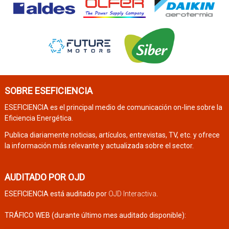
SOBRE ESEFICIENCIA
ESEFICIENCIA es el principal medio de comunicación on-line sobre la
Eficiencia Energética.
Publica diariamente noticias, artículos, entrevistas, TV, etc. y ofrece
la información más relevante y actualizada sobre el sector.
AUDITADO POR OJD
ESEFICIENCIA está auditado por
OJD Interactiva
.
TRÁFICO WEB (durante último mes auditado disponible):