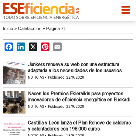
Inicio
»
Calefacción
»
Página 71
Facebook
LinkedIn
X
Pinterest
Email
Junkers renueva su web con una estructura
adaptada a los necesidades de los usuarios
·
NOTICIAS
Publicado:
22/9/2020
Nacen los Premios Ekieraikin para proyectos
innovadores de eficiencia energética en Euskadi
·
NOTICIAS
Publicado:
22/9/2020
Castilla y León lanza el Plan Renove de calderas
y calentadores con 198.000 euros
·
NOTICIAS
Publicado:
18/9/2020