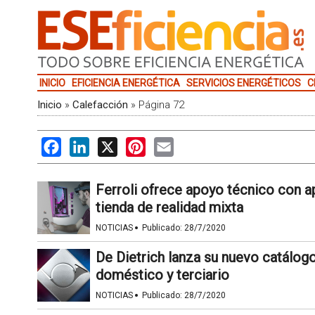
INICIO
EFICIENCIA ENERGÉTICA
SERVICIOS ENERGÉTICOS
C
Inicio
»
Calefacción
»
Página 72
Facebook
LinkedIn
X
Pinterest
Email
Ferroli ofrece apoyo técnico con a
tienda de realidad mixta
·
NOTICIAS
Publicado:
28/7/2020
De Dietrich lanza su nuevo catálog
doméstico y terciario
·
NOTICIAS
Publicado:
28/7/2020