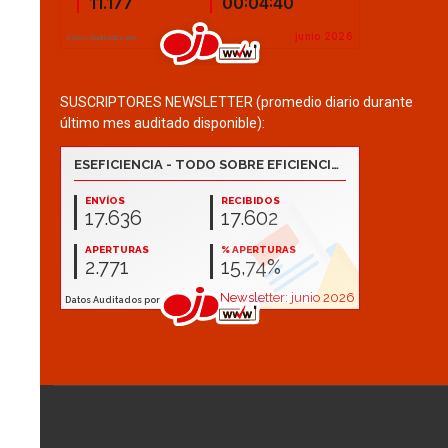
SUSCRIPTORES NEWSLETTER (promedio diario durante
último mes auditado disponible):