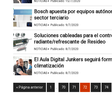
·
NOTICIAS
Publicado:
15/7/2020
Bosch apuesta por equipos autónom
sector terciario
·
NOTICIAS
Publicado:
9/7/2020
Soluciones cableadas para el contr
radiante/refrescante de Resideo
·
NOTICIAS
Publicado:
8/7/2020
El Aula Digital Junkers seguirá form
climatización
·
NOTICIAS
Publicado:
8/7/2020
« Página anterior
1
…
70
71
72
73
74