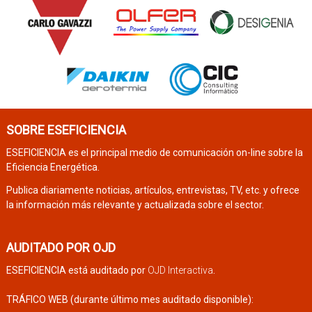
SOBRE ESEFICIENCIA
ESEFICIENCIA es el principal medio de comunicación on-line sobre la
Eficiencia Energética.
Publica diariamente noticias, artículos, entrevistas, TV, etc. y ofrece
la información más relevante y actualizada sobre el sector.
AUDITADO POR OJD
ESEFICIENCIA está auditado por
OJD Interactiva
.
TRÁFICO WEB (durante último mes auditado disponible):