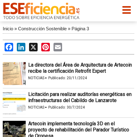
Inicio
»
Construcción Sostenible
»
Página 3
Facebook
LinkedIn
X
Pinterest
Email
La directora del Área de Arquitectura de Artecoin
recibe la certificación Retrofit Expert
·
NOTICIAS
Publicado:
20/11/2024
Licitación para realizar auditorías energéticas en
infraestructuras del Cabildo de Lanzarote
·
NOTICIAS
Publicado:
30/7/2024
Artecoin implementa tecnología 3D en el
proyecto de rehabilitación del Parador Turístico
de Oropesa