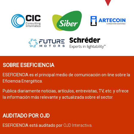
SOBRE ESEFICIENCIA
ESEFICIENCIA es el principal medio de comunicación on-line sobre la
Eficiencia Energética.
Publica diariamente noticias, artículos, entrevistas, TV, etc. y ofrece
la información más relevante y actualizada sobre el sector.
AUDITADO POR OJD
ESEFICIENCIA está auditado por
OJD Interactiva
.