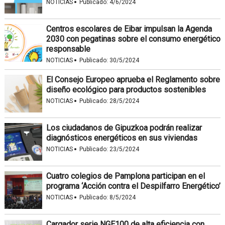
·
NOTICIAS
Publicado:
4/6/2024
Centros escolares de Eibar impulsan la Agenda
2030 con pegatinas sobre el consumo energético
responsable
·
NOTICIAS
Publicado:
30/5/2024
El Consejo Europeo aprueba el Reglamento sobre
diseño ecológico para productos sostenibles
·
NOTICIAS
Publicado:
28/5/2024
Los ciudadanos de Gipuzkoa podrán realizar
diagnósticos energéticos en sus viviendas
·
NOTICIAS
Publicado:
23/5/2024
Cuatro colegios de Pamplona participan en el
programa ‘Acción contra el Despilfarro Energético’
·
NOTICIAS
Publicado:
8/5/2024
Cargador serie NGE100 de alta eficiencia con