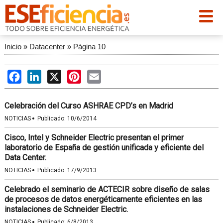
Inicio
»
Datacenter
»
Página 10
Facebook
LinkedIn
X
Pinterest
Email
Celebración del Curso ASHRAE CPD’s en Madrid
·
NOTICIAS
Publicado:
10/6/2014
Cisco, Intel y Schneider Electric presentan el primer
laboratorio de España de gestión unificada y eficiente del
Data Center.
·
NOTICIAS
Publicado:
17/9/2013
Celebrado el seminario de ACTECIR sobre diseño de salas
de procesos de datos energéticamente eficientes en las
instalaciones de Schneider Electric.
·
NOTICIAS
Publicado:
6/8/2013