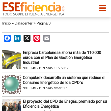
Inicio
»
Datacenter
»
Página 9
Facebook
LinkedIn
X
Pinterest
Email
Empresa barcelonesa ahorra más de 110.000
euros con el Plan de Gestión Energética
Industrial
·
NOTICIAS
Publicado:
10/7/2017
Computaex desarrolla un sistema que reduce el
Consumo Energético de los CPD`s
·
NOTICIAS
Publicado:
9/5/2017
El proyecto del CPD de Enagás, premiado por su
Eficiencia Energética