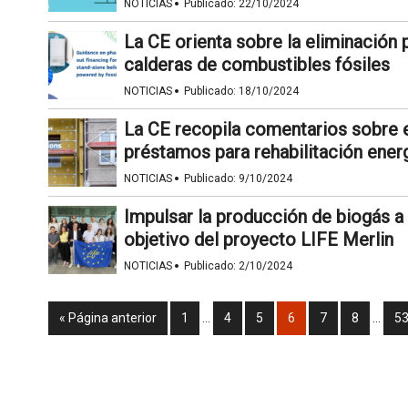
·
NOTICIAS
Publicado:
22/10/2024
La CE orienta sobre la eliminación 
calderas de combustibles fósiles
·
NOTICIAS
Publicado:
18/10/2024
La CE recopila comentarios sobre 
préstamos para rehabilitación ener
·
NOTICIAS
Publicado:
9/10/2024
Impulsar la producción de biogás a 
objetivo del proyecto LIFE Merlin
·
NOTICIAS
Publicado:
2/10/2024
« Página anterior
1
…
4
5
6
7
8
…
5