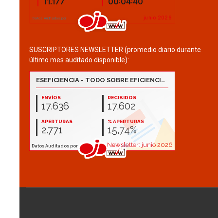
SUSCRIPTORES NEWSLETTER (promedio diario durante
último mes auditado disponible):