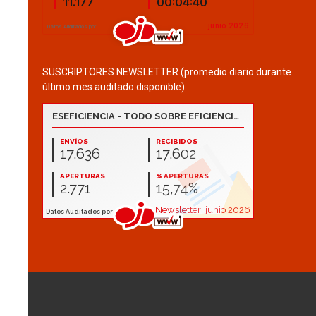
SUSCRIPTORES NEWSLETTER (promedio diario durante
último mes auditado disponible):