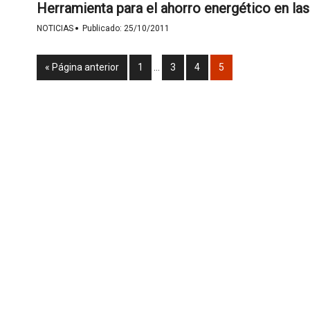
Herramienta para el ahorro energético en las 
·
NOTICIAS
Publicado:
25/10/2011
« Página anterior
1
…
3
4
5