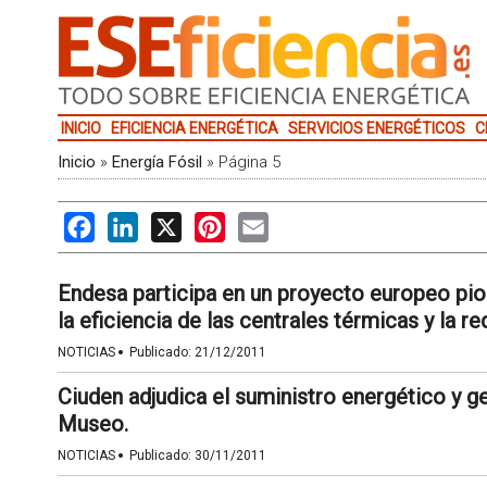
INICIO
EFICIENCIA ENERGÉTICA
SERVICIOS ENERGÉTICOS
C
Inicio
»
Energía Fósil
»
Página 5
Facebook
LinkedIn
X
Pinterest
Email
Endesa participa en un proyecto europeo pi
la eficiencia de las centrales térmicas y la 
·
NOTICIAS
Publicado:
21/12/2011
Ciuden adjudica el suministro energético y ge
Museo.
·
NOTICIAS
Publicado:
30/11/2011