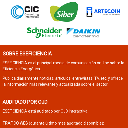
SOBRE ESEFICIENCIA
ESEFICIENCIA es el principal medio de comunicación on-line sobre la
Eficiencia Energética.
Publica diariamente noticias, artículos, entrevistas, TV, etc. y ofrece
la información más relevante y actualizada sobre el sector.
AUDITADO POR OJD
ESEFICIENCIA está auditado por
OJD Interactiva
.
TRÁFICO WEB (durante último mes auditado disponible):