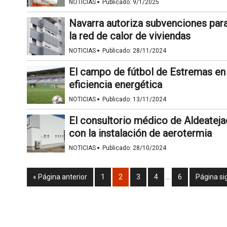
·
NOTICIAS
Publicado:
9/1/2025
Navarra autoriza subvenciones par
la red de calor de viviendas
·
NOTICIAS
Publicado:
28/11/2024
El campo de fútbol de Estremas e
eficiencia energética
·
NOTICIAS
Publicado:
13/11/2024
El consultorio médico de Aldeatej
con la instalación de aerotermia
·
NOTICIAS
Publicado:
28/10/2024
« Página anterior
1
2
3
4
…
6
Página si