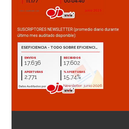
SUSCRIPTORES NEWSLETTER (promedio diario durante
último mes auditado disponible):