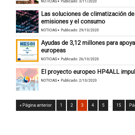
·
NOTICIAS
Publicado:
3/11/2020
Las soluciones de climatización d
emisiones y el consumo
·
NOTICIAS
Publicado:
29/10/2020
Ayudas de 3,12 millones para apoyar 
europeas
·
NOTICIAS
Publicado:
26/10/2020
El proyecto europeo HP4ALL impuls
·
NOTICIAS
Publicado:
2/10/2020
« Página anterior
1
2
3
4
5
…
15
Pá