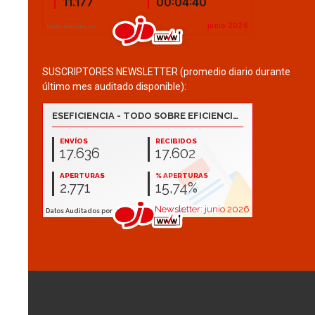
SUSCRIPTORES NEWSLETTER (promedio diario durante
último mes auditado disponible):