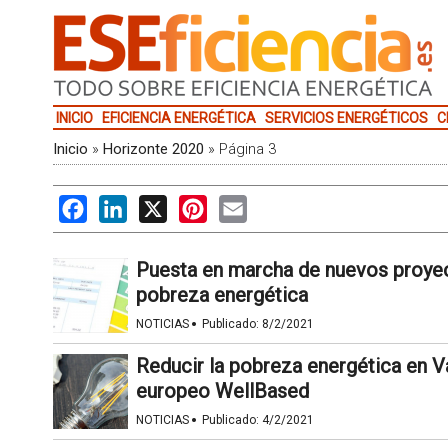
INICIO
EFICIENCIA ENERGÉTICA
SERVICIOS ENERGÉTICOS
C
Inicio
»
Horizonte 2020
»
Página 3
Facebook
LinkedIn
X
Pinterest
Email
Puesta en marcha de nuevos proyec
pobreza energética
·
NOTICIAS
Publicado:
8/2/2021
Reducir la pobreza energética en Va
europeo WellBased
·
NOTICIAS
Publicado:
4/2/2021