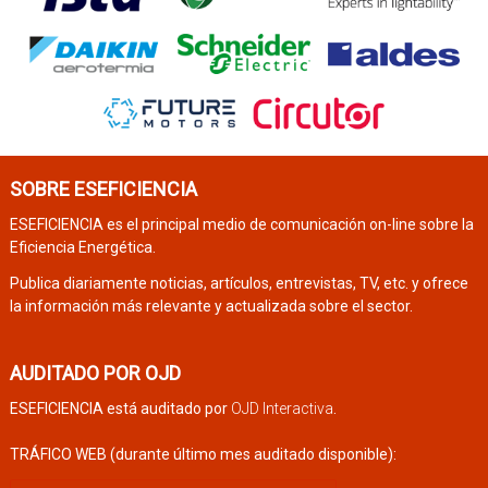
SOBRE ESEFICIENCIA
ESEFICIENCIA es el principal medio de comunicación on-line sobre la
Eficiencia Energética.
Publica diariamente noticias, artículos, entrevistas, TV, etc. y ofrece
la información más relevante y actualizada sobre el sector.
AUDITADO POR OJD
ESEFICIENCIA está auditado por
OJD Interactiva
.
TRÁFICO WEB (durante último mes auditado disponible):