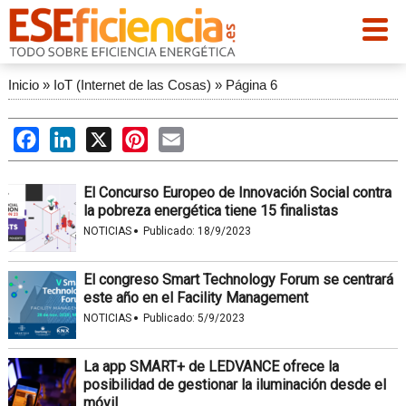
Inicio
»
IoT (Internet de las Cosas)
»
Página 6
Facebook
LinkedIn
X
Pinterest
Email
El Concurso Europeo de Innovación Social contra
la pobreza energética tiene 15 finalistas
·
NOTICIAS
Publicado:
18/9/2023
El congreso Smart Technology Forum se centrará
este año en el Facility Management
·
NOTICIAS
Publicado:
5/9/2023
La app SMART+ de LEDVANCE ofrece la
posibilidad de gestionar la iluminación desde el
móvil