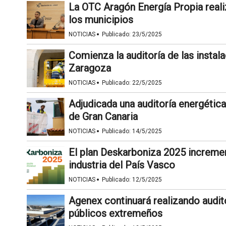
La OTC Aragón Energía Propia reali
los municipios
·
NOTICIAS
Publicado:
23/5/2025
Comienza la auditoría de las insta
Zaragoza
·
NOTICIAS
Publicado:
22/5/2025
Adjudicada una auditoría energétic
de Gran Canaria
·
NOTICIAS
Publicado:
14/5/2025
El plan Deskarboniza 2025 increment
industria del País Vasco
·
NOTICIAS
Publicado:
12/5/2025
Agenex continuará realizando audito
públicos extremeños