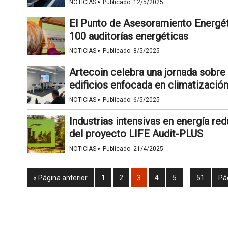
·
NOTICIAS
Publicado:
12/5/2025
El Punto de Asesoramiento Energét
100 auditorías energéticas
·
NOTICIAS
Publicado:
8/5/2025
Artecoin celebra una jornada sobre 
edificios enfocada en climatizació
·
NOTICIAS
Publicado:
6/5/2025
Industrias intensivas en energía r
del proyecto LIFE Audit-PLUS
·
NOTICIAS
Publicado:
21/4/2025
« Página anterior
1
2
3
4
5
…
51
Pá