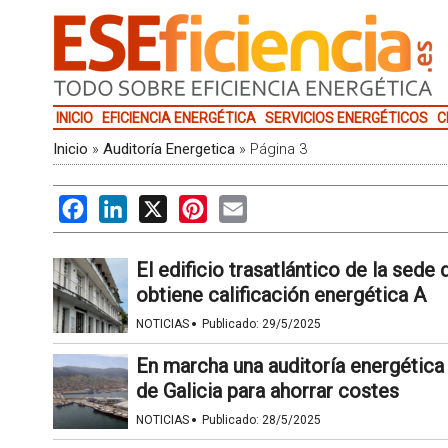
INICIO
EFICIENCIA ENERGÉTICA
SERVICIOS ENERGÉTICOS
C
Inicio
»
Auditoría Energetica
»
Página 3
Facebook
LinkedIn
X
Pinterest
Email
El edificio trasatlántico de la sede
obtiene calificación energética A
·
NOTICIAS
Publicado:
29/5/2025
En marcha una auditoría energética
de Galicia para ahorrar costes
·
NOTICIAS
Publicado:
28/5/2025