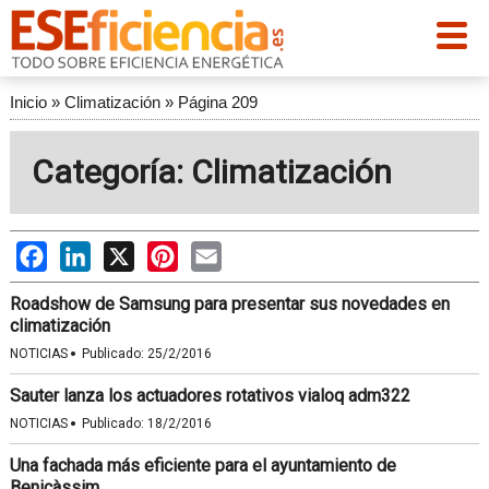
Inicio
»
Climatización
»
Página 209
Categoría: Climatización
Facebook
LinkedIn
X
Pinterest
Email
Roadshow de Samsung para presentar sus novedades en
climatización
·
NOTICIAS
Publicado:
25/2/2016
Sauter lanza los actuadores rotativos vialoq adm322
·
NOTICIAS
Publicado:
18/2/2016
Una fachada más eficiente para el ayuntamiento de
Benicàssim