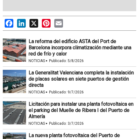
Facebook
LinkedIn
X
Pinterest
Email
La reforma del edificio ASTA del Port de
Barcelona incorpora climatización mediante una
red de frío y calor
·
NOTICIAS
Publicado:
5/8/2026
La Generalitat Valenciana completa la instalación
de placas solares en siete puertos de gestión
directa
·
NOTICIAS
Publicado:
9/7/2026
Licitación para instalar una planta fotovoltaica en
el parking del Muelle de Ribera I del Puerto de
Almería
·
NOTICIAS
Publicado:
3/7/2026
La nueva planta fotovoltaica del Puerto de