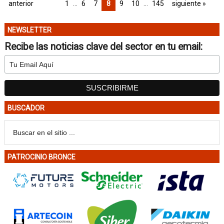
anterior
1
…
6
7
8
9
10
…
145
siguiente »
NEWSLETTER
Recibe las noticias clave del sector en tu email:
BUSCADOR
PATROCINIO BRONCE