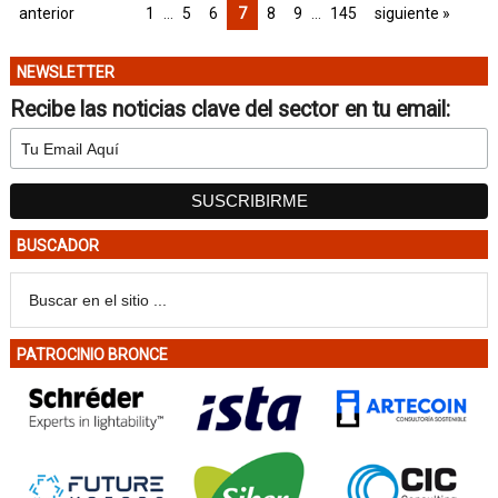
anterior
1
…
5
6
7
8
9
…
145
siguiente »
NEWSLETTER
Recibe las noticias clave del sector en tu email:
BUSCADOR
PATROCINIO BRONCE