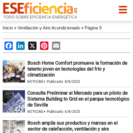
Inicio
»
Ventilación y Aire Acondicionado
»
Página 9
Facebook
LinkedIn
X
Pinterest
Email
Bosch Home Comfort promueve la formación de
talento joven en tecnologías del frío y
climatización
·
NOTICIAS
Publicado:
8/8/2025
Consulta Preliminar al Mercado para un piloto de
Sistema Building to Grid en el parque tecnológico
de Sevilla
·
NOTICIAS
Publicado:
6/8/2025
Bosch amplía sus productos y marcas en el
sector de calefacción, ventilación y aire