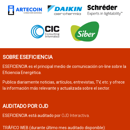
SOBRE ESEFICIENCIA
ESEFICIENCIA es el principal medio de comunicación on-line sobre la
Eficiencia Energética.
Publica diariamente noticias, artículos, entrevistas, TV, etc. y ofrece
la información más relevante y actualizada sobre el sector.
AUDITADO POR OJD
ESEFICIENCIA está auditado por
OJD Interactiva
.
TRÁFICO WEB (durante último mes auditado disponible):