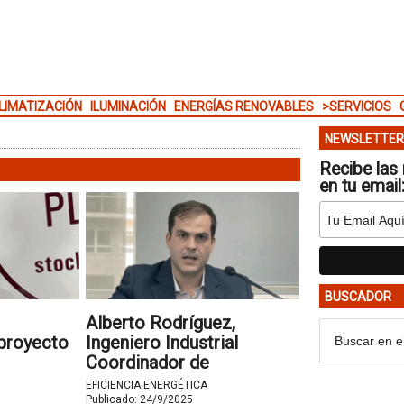
LIMATIZACIÓN
ILUMINACIÓN
ENERGÍAS RENOVABLES
>SERVICIOS
NEWSLETTER
Recibe las 
en tu email
BUSCADOR
Alberto Rodríguez,
 proyecto
Ingeniero Industrial
Coordinador de
Prescripción Iberia de
EFICIENCIA ENERGÉTICA
Siber
Publicado:
24/9/2025