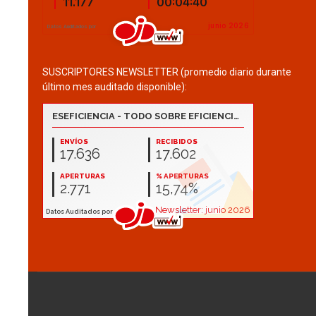
SUSCRIPTORES NEWSLETTER (promedio diario durante
último mes auditado disponible):