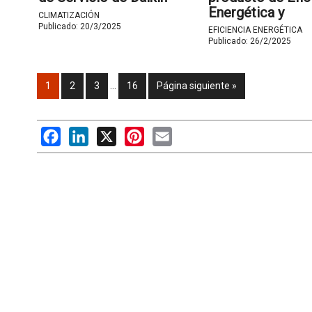
Energética y
CLIMATIZACIÓN
Automatización 
Publicado:
20/3/2025
EFICIENCIA ENERGÉTICA
Edificios de Car
Publicado:
26/2/2025
1
2
3
…
16
Página siguiente »
Facebook
LinkedIn
X
Pinterest
Email