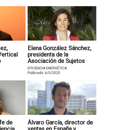
rez,
Elena González Sánchez,
ertical
presidenta de la
e
Asociación de Sujetos
ña
Delegados para los
EFICIENCIA ENERGÉTICA
Certificados de Ahorro
Publicado:
6/5/2025
Energético (ASDAE)
fe de
Álvaro García, director de
iencia
ventas en España y