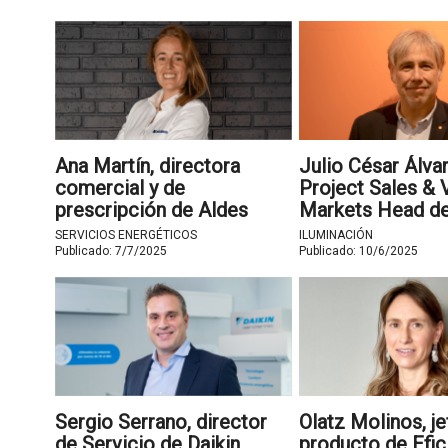
Ana Martín, directora
Julio César Álva
comercial y de
Project Sales & V
prescripción de Aldes
Markets Head d
LEDVANCE Espa
SERVICIOS ENERGÉTICOS
ILUMINACIÓN
Publicado:
7/7/2025
Publicado:
10/6/2025
Sergio Serrano, director
Olatz Molinos, je
de Servicio de Daikin
producto de Efic