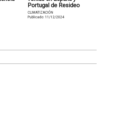
Portugal de Resideo
de
CLIMATIZACIÓN
lo Gavazzi
Publicado:
11/12/2024