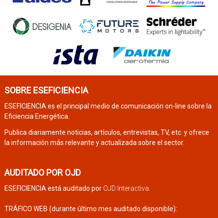
SOBRE ESEFICIENCIA
ESEFICIENCIA es el principal medio de comunicación on-line sobre la
Eficiencia Energética.
Publica diariamente noticias, artículos, entrevistas, TV, etc. y ofrece
la información más relevante y actualizada sobre el sector.
AUDITADO POR OJD
ESEFICIENCIA está auditado por
OJD Interactiva
.
TRÁFICO WEB (durante último mes auditado disponible):