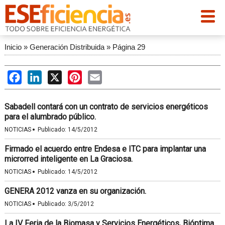
Inicio
»
Generación Distribuida
»
Página 29
Facebook
LinkedIn
X
Pinterest
Email
Sabadell contará con un contrato de servicios energéticos
para el alumbrado público.
·
NOTICIAS
Publicado:
14/5/2012
Firmado el acuerdo entre Endesa e ITC para implantar una
microrred inteligente en La Graciosa.
·
NOTICIAS
Publicado:
14/5/2012
GENERA 2012 vanza en su organización.
·
NOTICIAS
Publicado:
3/5/2012
La IV Feria de la Biomasa y Servicios Energéticos, Bióptima