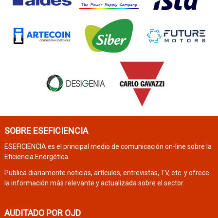
SOBRE ESEFICIENCIA
ESEFICIENCIA es el principal medio de comunicación on-line sobre la
Eficiencia Energética.
Publica diariamente noticias, artículos, entrevistas, TV, etc. y ofrece
la información más relevante y actualizada sobre el sector.
AUDITADO POR OJD